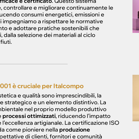
ficace e certificato
. Questo sistema
, controllare e migliorare continuamente le
iducendo consumi energetici, emissioni e
ci impegniamo a rispettare le normative
to e adottare pratiche sostenibili che
 dalla selezione dei materiali al ciclo
iuti.
4001 è cruciale per Italcompo
tetica e qualità sono imprescindibili, la
 strategico e un elemento distintivo. La
ambientale nel proprio modello produttivo
e
processi ottimizzati
, riducendo l’impatto
eccellenza artigianale. La certificazione ISO
nda come pioniere nella
produzione
ettative di clienti, fornitori e comunità