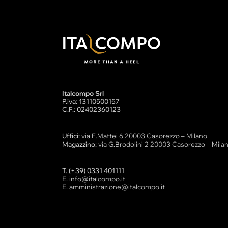
Italcompo Srl
P.iva: 13110500157
C.F.: 02402360123
Uffici:
via E.Mattei 6 20003 Casorezzo – Milano
Magazzino:
via G.Brodolini 2 20003 Casorezzo – Mila
T. (+39) 0331 401111
E.
info@italcompo.it
E.
amministrazione@italcompo.it