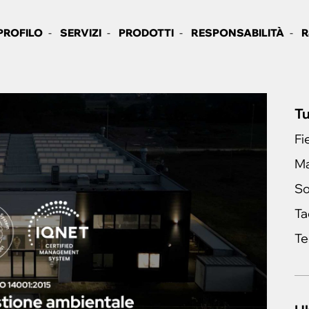
PROFILO
SERVIZI
PRODOTTI
RESPONSABILITÀ
R
Tu
Fi
Ma
So
Ta
Te