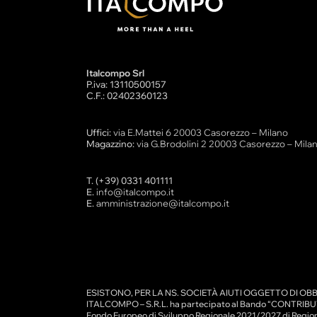
Italcompo Srl
P.iva: 13110500157
C.F.: 02402360123
Uffici:
via E.Mattei 6 20003 Casorezzo – Milano
Magazzino:
via G.Brodolini 2 20003 Casorezzo – Mila
T. (+39) 0331 401111
E.
info@italcompo.it
E.
amministrazione@italcompo.it
ESISTONO, PER LA NS. SOCIETÀ AIUTI OGGETTO DI OBB
ITALCOMPO – S.R.L. ha partecipato al Bando “CONTRIBU
Fondo Europeo di Sviluppo Regionale 2021/2027 di Region