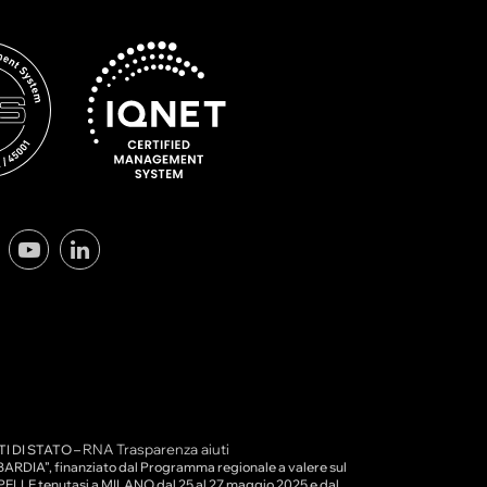
RNA Trasparenza aiuti
I DI STATO –
IA”, finanziato dal Programma regionale a valere sul
ELLE tenutasi a MILANO dal 25 al 27 maggio 2025 e dal