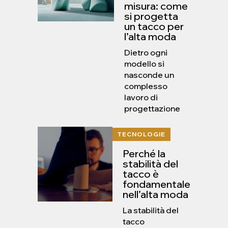
misura: come
si progetta
un tacco per
l’alta moda
Dietro ogni
modello si
nasconde un
complesso
lavoro di
progettazione
TECNOLOGIE
Perché la
stabilità del
tacco è
fondamentale
nell’alta moda
La stabilità del
tacco