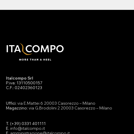
Italcompo Srl
P.iva: 13110500157
C.F.: 02402360123
Uffici:
via E.Mattei 6 20003 Casorezzo – Milano
Magazzino:
via G.Brodolini 2 20003 Casorezzo – Milano
T. (+39) 0331 401111
E.
info@italcompo.it
E.
amministrazione@italcompo.it