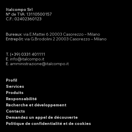
Italcompo Srl
N° de TVA: 13110500157
C.F.: 02402360123
Bureaux:
via E.Mattei 6 20003 Casorezzo – Milano
Entrepôt:
via G.Brodolini 2 20003 Casorezzo – Milano
T. (+39) 0331 401111
E.
info@italcompo.it
E.
amministrazione@italcompo.it
Profil
Services
Produits
Responsabilité
Recherche et développement
Contacts
Demandez un appel de découverte
Politique de confidentialité et de cookies